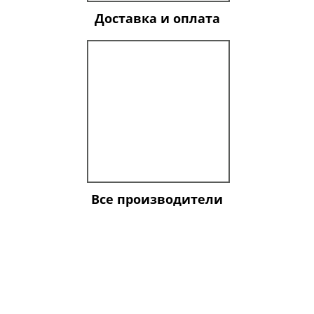
Доставка и оплата
Все производители
ООО "Подшипникторг". Оптовая и розничная
продажа отечественных и импортных